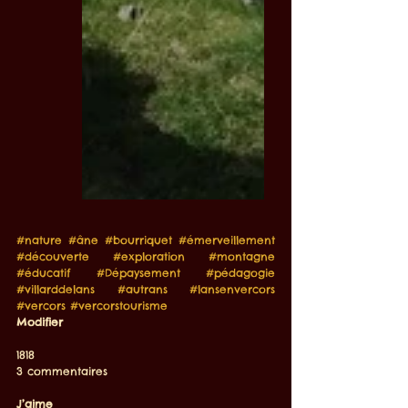
#nature
#âne
#bourriquet
#émerveillement
#découverte
#exploration
#montagne
#éducatif
#Dépaysement
#pédagogie
#villarddelans
#autrans
#lansenvercors
#vercors
#vercorstourisme
Modifier
1818
3 commentaires
J’aime