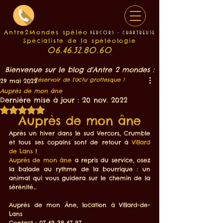
Antre2Mondes spéléo
v
e
rcors - chartreuse
Spécialiste de la spéléologie
06.46.32.80.60
Bienvenue sur le blog d'Antre 2 mondes :
Réservoir de l'actu grottesque !
29 mai 2022
Auprès de mon âne
Dernière mise à jour :
20 nov. 2022
Noté NaN étoiles sur 5.
Auprès de mon âne
Après un hiver dans le sud Vercors, Crumble 
et tous ses copains sont de retour à 
Villard 
de Lans
 !
Auprès de mon âne
 a repris du service, osez 
la balade au rythme de la bourrique : un 
animal qui vous guidera sur le chemin de la 
sérénité...
Auprès de mon Âne, location à Villard-de-
Lans
Contact : 07 69 38 67 97