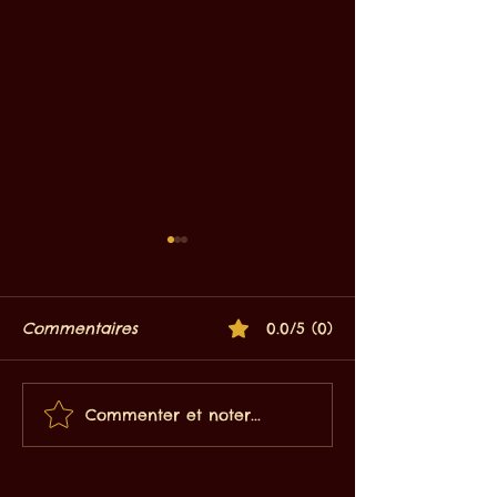
Commentaires
0.0/5 (0)
Commenter et noter...
Antre 2 Mondes: une
Comment Kalo
aventure sur mesure
révolutionne l
pour petits groupes
chauffage éco
en France