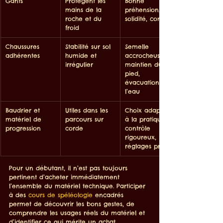
Gants
Protègent les 
Bonne 
mains de la 
préhension, 
roche et du 
solidité, confort
froid
Chaussures 
Stabilité sur sol 
Semelle 
adhérentes
humide et 
accrocheuse, 
irrégulier
maintien du 
pied, 
évacuation de 
l’eau
Baudrier et 
Utiles dans les 
Choix adapté 
matériel de 
parcours sur 
à la pratique, 
progression
corde
contrôle 
rigoureux, 
réglages précis
Pour un débutant, il n’est pas toujours 
pertinent d’acheter immédiatement 
l’ensemble du matériel technique. Participer 
à des 
cours de spéléologie
 encadrés 
permet de découvrir les bons gestes, de 
comprendre les usages réels du matériel et 
d’identifier ce qui mérite un achat 