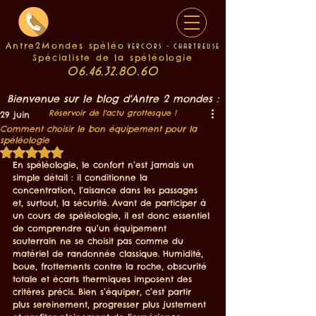
Antre2Mondes spéléo
v
e
rcors - chartreuse
Spécialiste de la spéléologie
06.46.32.80.60
Bienvenue sur le blog d'Antre 2 mondes :
Réservoir de l'actu grottesque !
29 juin
Comment choisir le bon équipement pour la
spéléologie
Noté NaN étoiles sur 5.
En spéléologie, le confort n’est jamais un 
simple détail : il conditionne la 
concentration, l’aisance dans les passages 
et, surtout, la sécurité. Avant de participer à 
un cours de spéléologie, il est donc essentiel 
de comprendre qu’un équipement 
souterrain ne se choisit pas comme du 
matériel de randonnée classique. Humidité, 
boue, frottements contre la roche, obscurité 
totale et écarts thermiques imposent des 
critères précis. Bien s’équiper, c’est partir 
plus sereinement, progresser plus justement 