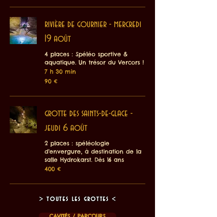
rivière de gournier - mercredi
19 août
4 places : Spéléo sportive &
aquatique. Un trésor du Vercors !
7 h 30 min
90
90 €
euros
grotte des saints-de-glace -
jeudi 6 août
2 places : spéléologie
d'envergure, à destination de la
salle Hydrokarst. Dès 16 ans
400
400 €
euros
> toutes les grottes <
CAVITÉS / PARCOURS