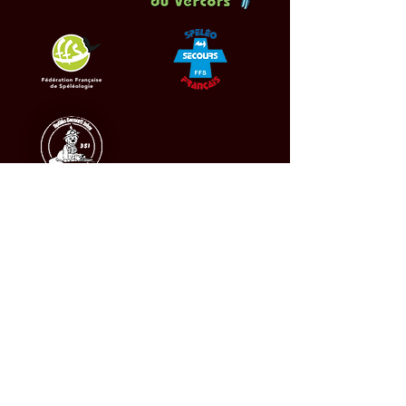
Labellisé Inspiration Vercors, FFS,
Famille Plus et ANCV
Matériel fourni par Antre 2