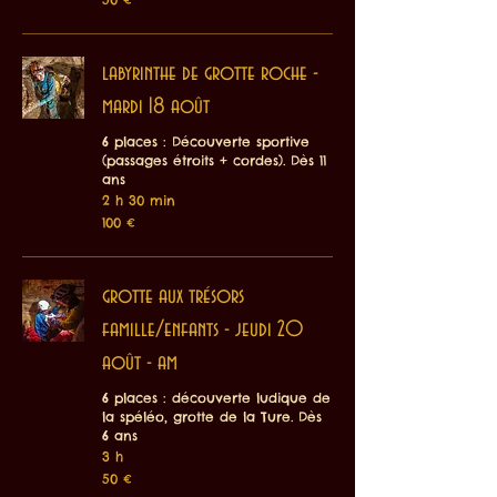
euros
labyrinthe de grotte roche -
mardi 18 août
6 places : Découverte sportive
(passages étroits + cordes). Dès 11
ans
2 h 30 min
100
100 €
euros
grotte aux trésors
famille/enfants - jeudi 20
août - am
6 places : découverte ludique de
la spéléo, grotte de la Ture. Dès
6 ans
3 h
50
50 €
euros