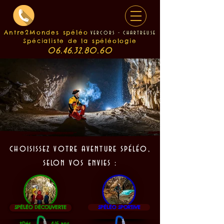
Antre2Mondes spéléo
v
e
rcors - chartreuse
Spécialiste de la spéléologie
06.46.32.80.60
choisissez votre aventure spéléo,
selon vos envies :
SPÉLÉO DÉCOUVERTE
SPÉLÉO SPORTIVE
*Dés
4/6 ans