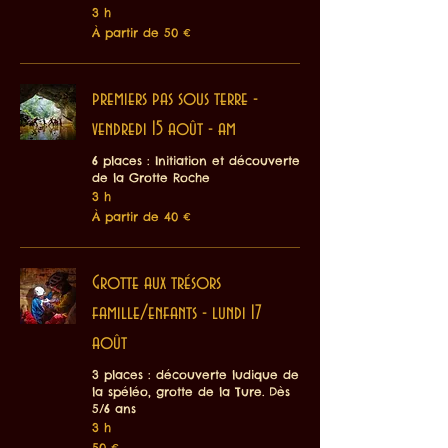
3 h
À
À partir de 50 €
partir
de
50
euros
premiers pas sous terre -
vendredi 15 août - am
6 places : Initiation et découverte
de la Grotte Roche
3 h
À
À partir de 40 €
partir
de
40
euros
Grotte aux trésors
famille/enfants - lundi 17
août
3 places : découverte ludique de
la spéléo, grotte de la Ture. Dès
5/6 ans
3 h
50
50 €