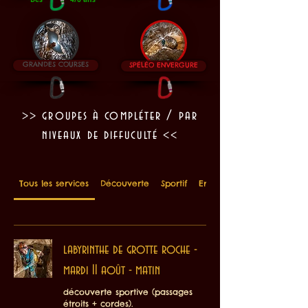
GRANDES COURSES
SPÉLÉO ENVERGURE
>> groupes à compléter / par
niveaux de diffuculté <<
Tous les services
Découverte
Sportif
Envergure
labyrinthe de grotte roche -
mardi 11 août - matin
découverte sportive (passages
étroits + cordes).