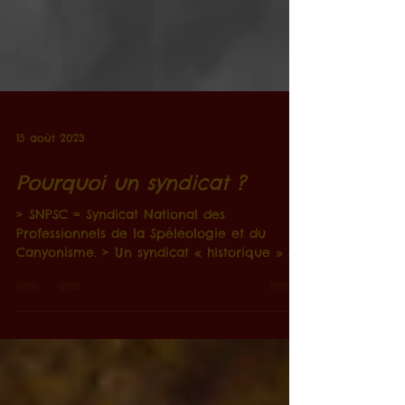
15 août 2023
Pourquoi un syndicat ?
> SNPSC = Syndicat National des
Professionnels de la Spéléologie et du
Canyonisme. > Un syndicat « historique » et
fier de l'être ! > Un...