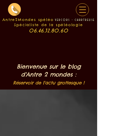
Antre2Mondes spéléo
v
e
rcors - chartreuse
Spécialiste de la spéléologie
06.46.32.80.60
Bienvenue sur le blog
d'Antre 2 mondes :
Réservoir de l'actu grottesque !