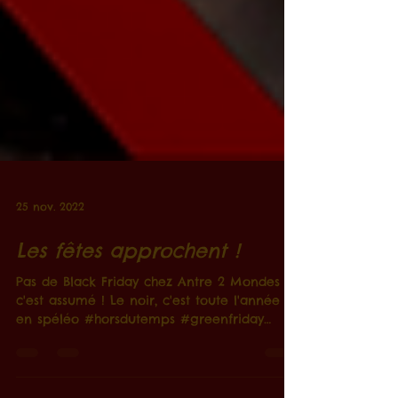
25 nov. 2022
Les fêtes approchent !
Pas de Black Friday chez Antre 2 Mondes et
c'est assumé ! Le noir, c'est toute l'année
en spéléo #horsdutemps #greenfriday