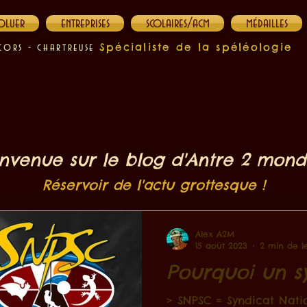
oluer
entreprises
scolaires/acm
médailles
Spécialiste de la spéléologie
cors - chartreuse
nvenue sur le blog d'Antre 2 mond
Réservoir de l'actu grottesque !
Alex A2M
15 août 2023
2 min de l
Pourquoi un s
> SNPSC = Syndicat Natio