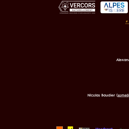
*
Alexan
Nicolas Baudier (
someli