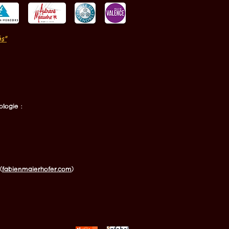
s"
logie :
(
fabienmaierhofer.com
)