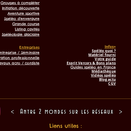
Groupes à compléter
Initiation découverte
Aventure sportive
Spéléo d'envergure
Grande course
Listing cavités
Spéléologie glaciaire
Infos+
Entreprises
Spéléo quoi ?
ntreprise / Séminaire
Matériel fourni
ation professionnelle
Votre guide
Esprit Vercors & Bons plans
avaux acro / cordiste
Guides spéléo en France
Médiathèque
Vidéos spéléo
Blog actu
CGV
< Antre 2 mondes sur les réseaux >
Liens utiles :