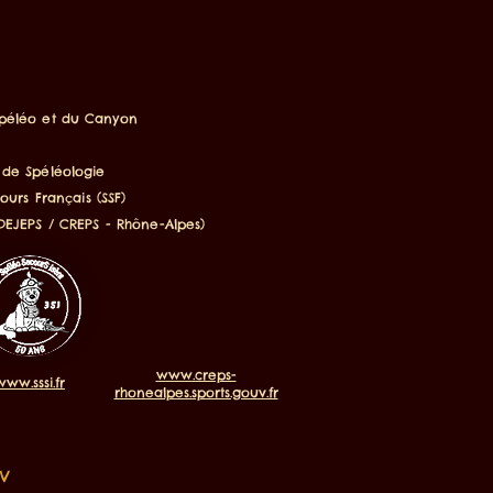
Spéléo et du Canyon
 de Spéléologie
urs Français (SSF)
 DEJEPS / CREPS - Rhône-Alpes)
www.creps-
www.sssi.fr
rhonealpes.sports.gouv.fr
CV