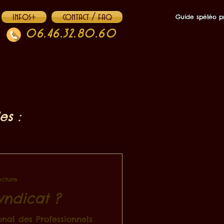
infos+
contact / faq
Guide spéléo pr
06.46.32.80.60
es :
ecture
yndicat ?
nal des Professionnels