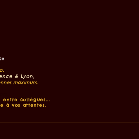
ce
o,
ence & Lyon,
.
rsonnes maximum
ors
 entre collègues...
e à vos attentes.