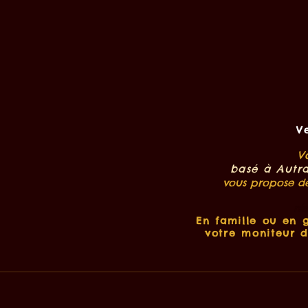
V
V
basé à Autr
vous propose de
ré
En famille ou en g
votre moniteur d