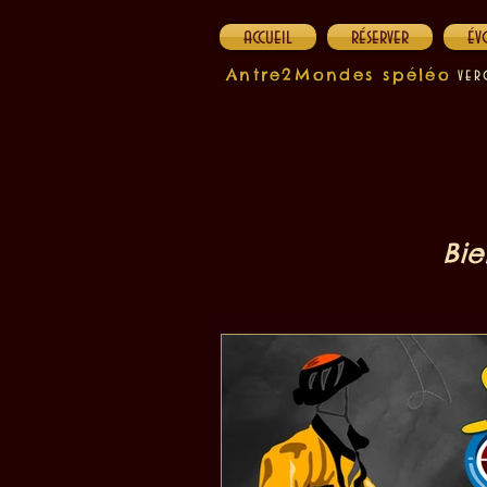
accueil
réserver
év
Antre2Mondes spéléo
v
e
r
Bie