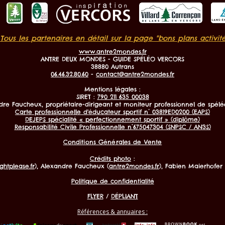
 Tous les partenaires en détail sur la page "bons plans activité
www.antre2mondes.fr
ANTRE DEUX MONDES - GUIDE SPÉLÉO VERCORS
38880 Autrans
06.46.32.80.60
-
contact@antre2mondes.fr
Mentions légales :
SIRET :
790 211 635 00038
dre Faucheux, propriétaire-dirigeant et moniteur professionnel de spéléo
Carte professionnelle d'éducateur sportif n° 03819ED0200 (EAPS)
DEJEPS spécialité « perfectionnement sportif »
(diplôme)
​Responsabilité Civile Professionnelle n°675047304 (SNPSC / AN3S)
Conditions Générales de Vente
Crédits photo
:
ghtplease.fr
)
, Alexandre Faucheux
(
antre2mondes.fr
), Fabien Maierhofer 
Politique de confidentialité
FLYER
/
DÉPLIANT
Références & annuaires :