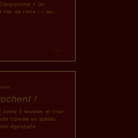
 Canyonisme. > Un
fier de l'être ! > Un...
ecture
ochent !
z Antre 2 Mondes et c'est
oute l'année en spéléo
ay #prixjuste