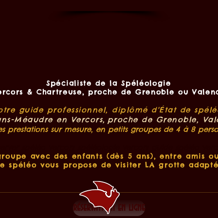
Spécialiste de la Spéléologie
ercors & Chartreuse, proche de Grenoble ou Valen
otre guide
professionnel, diplômé d'État de spélé
ans-Méaudre en
Vercors,
proche de
Grenoble, Val
s prestations sur mesure,
en petits groupes de 4 à 8 pe
server spéléo vercors spéléologie vercors guide spéléo verc
roupe avec des enfants (dès 5 ans), entre amis ou
e spéléo vous propose de visiter LA grotte adapté
réservation en ligne