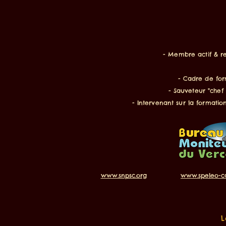
- Membre actif & r
- Cadre de for
- Sauveteur "chef
- Intervenant sur la formatio
www.snpsc.org
www.speleo-c
L