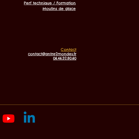
Perf technique / Formation
Moulins de glace
Contact
contact@antre2mondes.fr
06.46.32.80.60