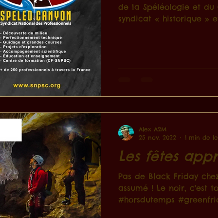
de la Spéléologie et du
syndicat « historique » et 
Alex A2M
25 nov. 2022
1 min de l
Les fêtes appr
Pas de Black Friday che
assumé ! Le noir, c'est t
#horsdutemps #greenfrid