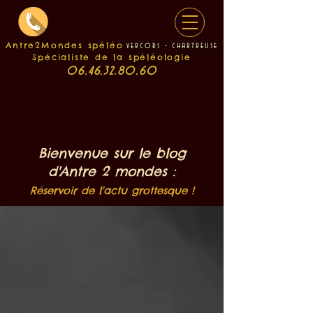
Antre2Mondes spéléo
v
e
rcors - chartreuse
Spécialiste de la spéléologie
06.46.32.80.60
Bienvenue sur le blog
d'Antre 2 mondes :
Réservoir de l'actu grottesque !