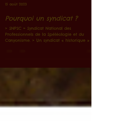
15 août 2023
Pourquoi un syndicat ?
> SNPSC = Syndicat National des
Professionnels de la Spéléologie et du
Canyonisme. > Un syndicat « historique » et
fier de l'être ! > Un...