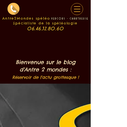
Antre2Mondes spéléo
v
e
rcors - chartreuse
Spécialiste de la spéléologie
06.46.32.80.60
Bienvenue sur le blog
d'Antre 2 mondes :
Réservoir de l'actu grottesque !