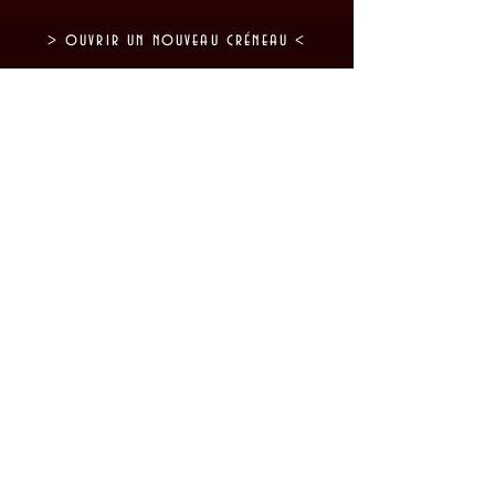
en spéléo #horsdutemps #greenfriday
#prixjuste
> ouvrir un nouveau créneau <
DÉCOUVERTE (Dès 5 ans)
AVENTURE SPORTIVE
SPÉLÉO ENVERGURE
GRANDE COURSE
> toutes les grottes <
CAVITÉS / PARCOURS