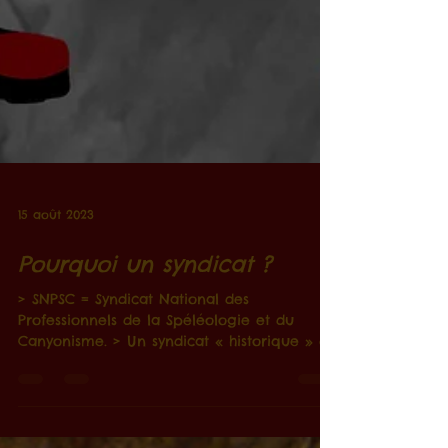
15 août 2023
Pourquoi un syndicat ?
> SNPSC = Syndicat National des
Professionnels de la Spéléologie et du
Canyonisme. > Un syndicat « historique » et
fier de l'être ! > Un...