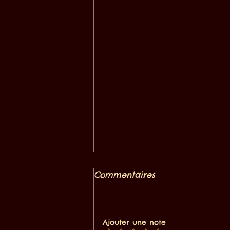
Comment choisir le bon
Commentaires
équipement pour la
spéléologie
<p>En spéléologie, le
confort n’est jamais un
Ajouter une note
simple détail : il conditionne