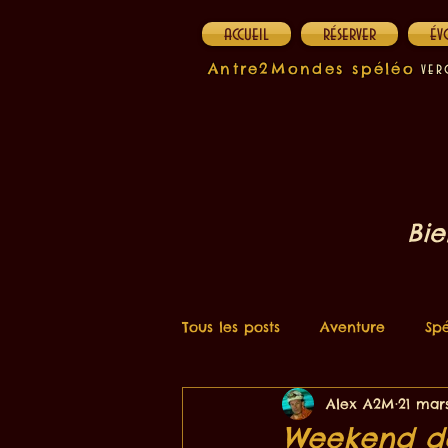
accueil
réserver
év
Antre2Mondes spéléo
v
e
r
Bie
Tous les posts
Aventure
Spé
Alex A2M
21 mar
Weekend de