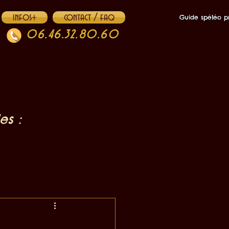
infos+
contact / faq
Guide spéléo pr
06.46.32.80.60
es :