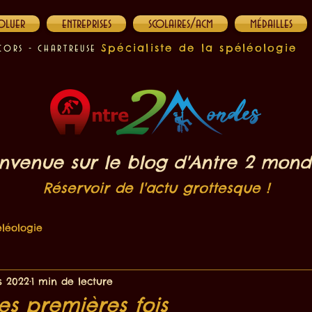
oluer
entreprises
scolaires/acm
médailles
Spécialiste de la spéléologie
cors - chartreuse
nvenue sur le blog d'Antre 2 mond
Réservoir de l'actu grottesque !
léologie
s 2022
1 min de lecture
s premières fois