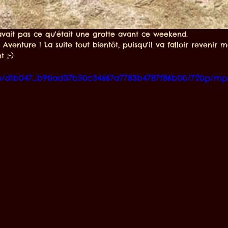
 savait pas ce qu'était une grotte avant ce weekend.
venture ! La suite tout bientôt, puisqu'il va falloir revenir m
 ;-)
deo/d1b047_b90ad37b50c34667a7783b4787f86b00/720p/mp